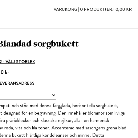
VARUKORG |
0 PRODUKT(ER):
0,00 KR
Blandad sorgbukett
 2 - VÄLJ STORLEK
00 kr
 LEVERANSADRESS
ympati och stöd med denna färgglada, horisontella sorgbukett,
lt designad för en begravning. Den innehåller blommor som livliga
ira prärieklockor och klassiska nejlikor, alla i en harmonisk
av röda, vita och lila toner. Accenterad med säsongens gröna blad
denna bukett hjärtliga kondoleanser och minne. Detta