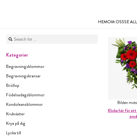
HEM
OM OSS
SE A
Kategorier
Begravningsblommor
Begravningskransar
Bröllop
Födelsedagsblommor
Bilden mot
Kondoleansblommor
Klicka här för att
Krukväxter
pro
Krya på dig
Lycka till