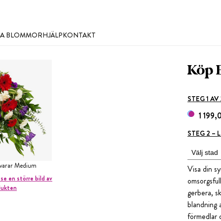
LLA BLOMMOR
HJÄLP
KONTAKT
Köp 
STEG 1 AV
1 199,
STEG 2 –
svarar Medium
Visa din s
 se en större bild av
omsorgsful
dukten
gerbera, sk
blandning 
förmedlar 