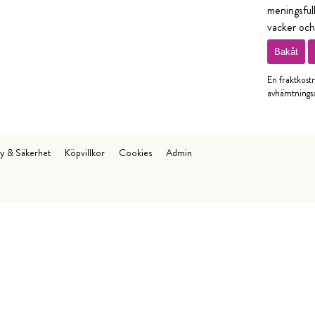
meningsful
vacker och
Bakåt
En fraktkost
avhämtningso
cy & Säkerhet
Köpvillkor
Cookies
Admin