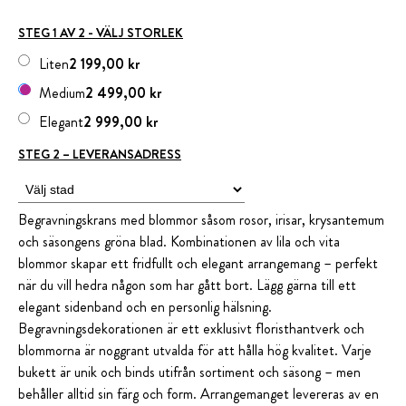
STEG 1 AV 2 - VÄLJ STORLEK
Liten
2 199,00 kr
Medium
2 499,00 kr
Elegant
2 999,00 kr
STEG 2 – LEVERANSADRESS
Begravningskrans med blommor såsom rosor, irisar, krysantemum
och säsongens gröna blad. Kombinationen av lila och vita
blommor skapar ett fridfullt och elegant arrangemang – perfekt
när du vill hedra någon som har gått bort. Lägg gärna till ett
elegant sidenband och en personlig hälsning.
Begravningsdekorationen är ett exklusivt floristhantverk och
blommorna är noggrant utvalda för att hålla hög kvalitet. Varje
bukett är unik och binds utifrån sortiment och säsong – men
behåller alltid sin färg och form. Arrangemanget levereras av en