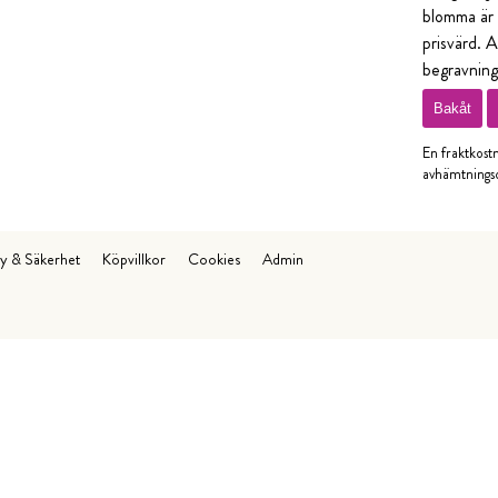
blomma är 
prisvärd. A
begravnin
Bakåt
En fraktkost
avhämtningso
cy & Säkerhet
Köpvillkor
Cookies
Admin