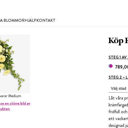
LLA BLOMMOR
HJÄLP
KONTAKT
Köp 
STEG 1 AV
789,0
STEG 2 –
svarar Medium
Låt våra p
 se en större bild av
krämfärgad
dukten
fridfull oc
ett vacker
designad ju