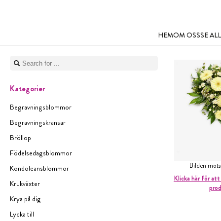
HEM
OM OSS
SE A
Kategorier
Begravningsblommor
Begravningskransar
Bröllop
Födelsedagsblommor
Bilden mot
Kondoleansblommor
Klicka här för att
Krukväxter
pro
Krya på dig
Lycka till