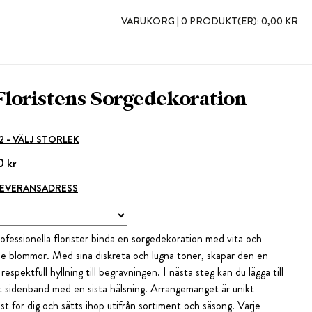
VARUKORG |
0 PRODUKT(ER):
0,00 KR
Floristens Sorgedekoration
 2 - VÄLJ STORLEK
0 kr
 LEVERANSADRESS
rofessionella florister binda en sorgedekoration med vita och
e blommor. Med sina diskreta och lugna toner, skapar den en
h respektfull hyllning till begravningen. I nästa steg kan du lägga till
t sidenband med en sista hälsning. Arrangemanget är unikt
st för dig och sätts ihop utifrån sortiment och säsong. Varje